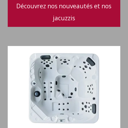
Découvrez nos nouveautés et nos
jacuzzis
Spa
5
places
Maguana
64
jets
massage