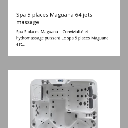
Spa
5
Spa 5 places Maguana 64 jets
places
massage
Maguana
Spa 5 places Maguana – Convivialité et
64
hydromassage puissant Le spa 5 places Maguana
jets
est…
massage
Spa
6
places
Silenzio
77
jets
et
cascade