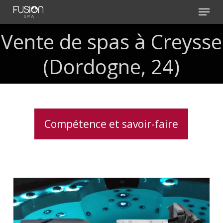
Skip
Menu
to
main
Vente
de
spas
à
Creysse
content
(Dordogne,
24)
Compétence et savoir-faire
Lève
couverture
pour
spa,