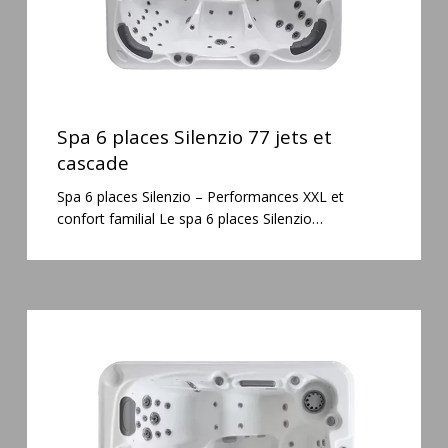
Spa
6
Spa 6 places Silenzio 77 jets et
places
cascade
Silenzio
Spa 6 places Silenzio – Performances XXL et
77
confort familial Le spa 6 places Silenzio…
jets
et
cascade
Spa
3
places
Mirana
38
jets