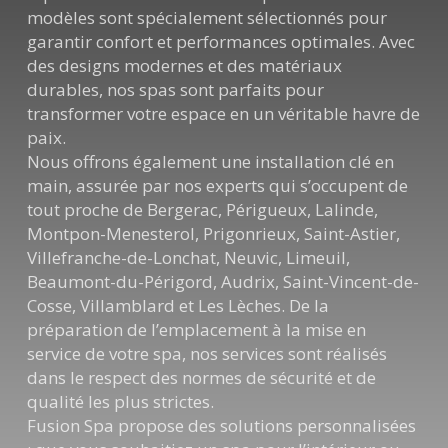
modèles sont spécialement sélectionnés pour
garantir confort et performances optimales. Avec
des designs modernes et des matériaux
durables, nos spas sont parfaits pour
transformer votre espace en un véritable havre de
paix.
Nous offrons également une installation clé en
main, assurée par nos experts qui s’occupent de
tout proche de Bergerac, Périgueux, Lalinde,
Montpon-Menesterol, Prigonrieux, Saint-Astier,
Villefranche-de-Lonchat, Neuvic, Limeuil,
Beaumont-du-Périgord, Audrix, Saint-Vincent-de-
Cosse, Villamblard et Les Lèches. De la
préparation de l’emplacement à la mise en
service de votre spa, nos services sont réalisés
dans le respect des normes de sécurité et de
qualité les plus strictes.
Fusion Spa propose des solutions personnalisées