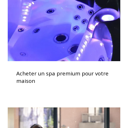
premium
pour
votre
maison
Acheter
un
Acheter un spa premium pour votre
spa
maison
premium
pour
votre
maison
Traitement
de
l’eau