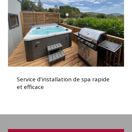
spa
rapide
et
efficace
Service
d’installation
Service d’installation de spa rapide
de
et efficace
spa
rapide
et
efficace