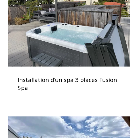
3
places
Fusion
Spa
Installation
d’un
Installation d’un spa 3 places Fusion
spa
Spa
3
places
Fusion
Spa
Service
d’installation
de