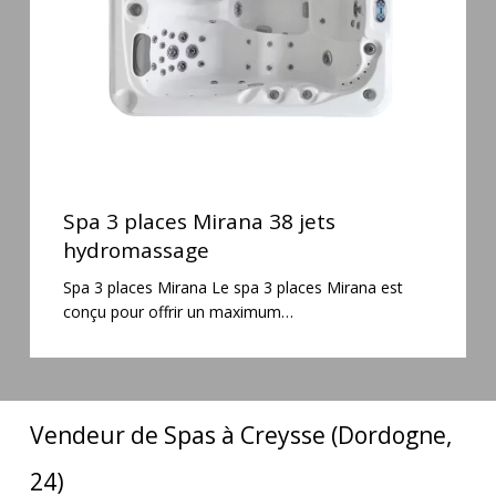
hydromassage
Spa
3
Spa 3 places Mirana 38 jets
places
hydromassage
Mirana
Spa 3 places Mirana Le spa 3 places Mirana est
38
conçu pour offrir un maximum…
jets
hydromassage
Vendeur de Spas à Creysse (Dordogne,
24)