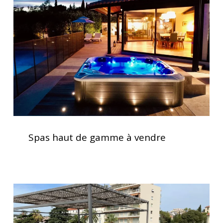
gamme
à
vendre
Spas
haut
Spas haut de gamme à vendre
de
gamme
à
vendre
Installation
d’un
spa