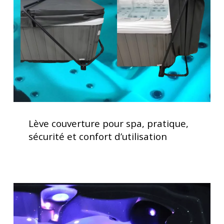
pratique,
sécurité
et
confort
d’utilisation
Lève
couverture
Lève couverture pour spa, pratique,
pour
sécurité et confort d’utilisation
spa,
pratique,
sécurité
et
Acheter
confort
un
d’utilisation
spa