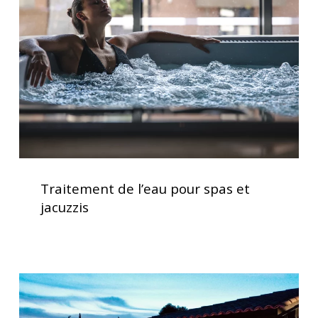
pour
spas
et
jacuzzis
Traitement
de
Traitement de l’eau pour spas et
l’eau
jacuzzis
pour
spas
et
jacuzzis
Spas
haut
de