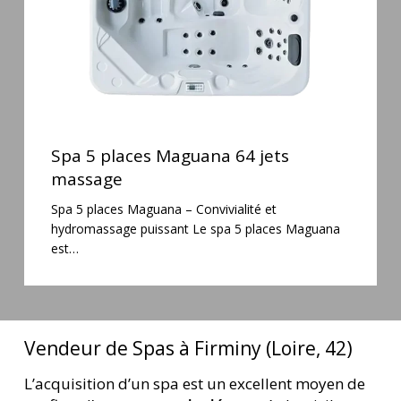
Spa
5
Spa 5 places Maguana 64 jets
places
massage
Maguana
Spa 5 places Maguana – Convivialité et
64
hydromassage puissant Le spa 5 places Maguana
jets
est…
massage
Vendeur de Spas à Firminy (Loire, 42)
L’acquisition d’un spa est un excellent moyen de