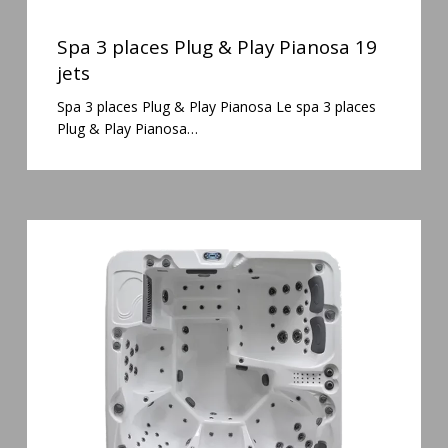
Spa
3
Spa 3 places Plug & Play Pianosa 19
places
jets
Plug
Spa 3 places Plug & Play Pianosa Le spa 3 places
&
Plug & Play Pianosa…
Play
Pianosa
19
jets
Spa
6
places
Silenzio
77
jets
et
cascade