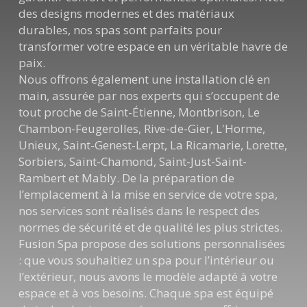
des designs modernes et des matériaux
durables, nos spas sont parfaits pour
transformer votre espace en un véritable havre de
paix.
Nous offrons également une installation clé en
main, assurée par nos experts qui s’occupent de
tout proche de Saint-Étienne, Montbrison, Le
Chambon-Feugerolles, Rive-de-Gier, L'Horme,
Unieux, Saint-Genest-Lerpt, La Ricamarie, Lorette,
Sorbiers, Saint-Chamond, Saint-Just-Saint-
Rambert et Mably. De la préparation de
l’emplacement à la mise en service de votre spa,
nos services sont réalisés dans le respect des
normes de sécurité et de qualité les plus strictes.
Fusion Spa propose des solutions personnalisées
: que vous souhaitiez un spa pour l’intérieur ou
l’extérieur, nous avons le modèle adapté à votre
espace et à vos besoins. Chaque spa est équipé