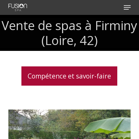
Skip
Menu
to
main
Vente de spas à Firminy
content
(Loire, 42)
Compétence et savoir-faire
Installation
clé
en
main