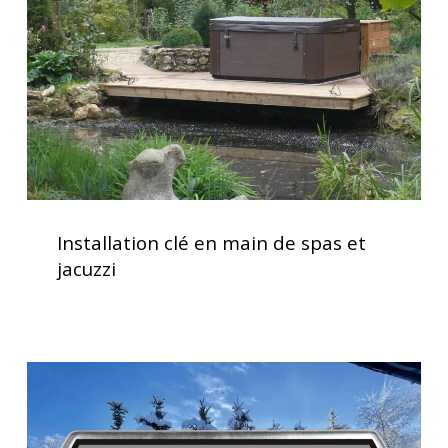
de
spas
et
jacuzzi
Installation
clé
Installation clé en main de spas et
en
jacuzzi
main
de
spas
et
Clavier
jacuzzi
spa
K500
Gecko,