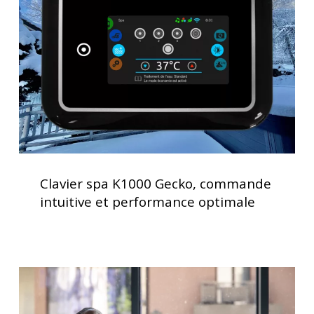
Gecko,
spa
commande
intuitive
et
performance
optimale
Clavier
spa
Clavier spa K1000 Gecko, commande
K1000
intuitive et performance optimale
Gecko,
commande
intuitive
et
Traitement
performance
de
optimale
l’eau