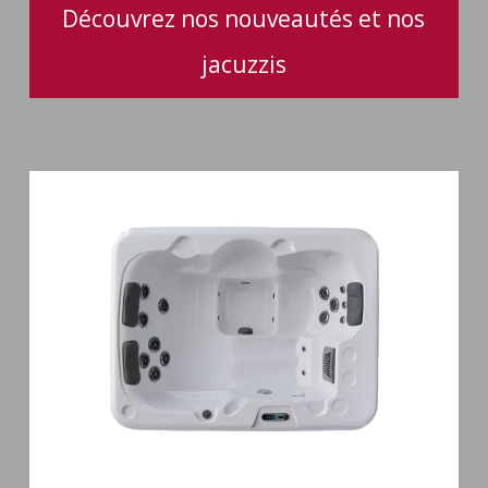
Découvrez nos nouveautés et nos
jacuzzis
Spa
3
places
Plug
&
Play
Pianosa
19
jets