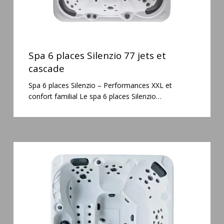
Spa
6
Spa 6 places Silenzio 77 jets et
places
cascade
Silenzio
Spa 6 places Silenzio – Performances XXL et
77
confort familial Le spa 6 places Silenzio…
jets
et
cascade
Spa
5
places
Maguana
64
jets
massage