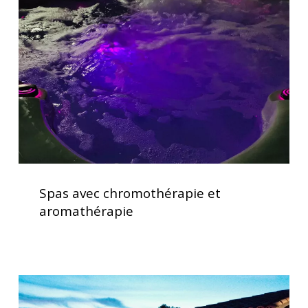
chromothérapie
et
aromathérapie
Spas
avec
Spas avec chromothérapie et
chromothérapie
aromathérapie
et
aromathérapie
Spas
haut