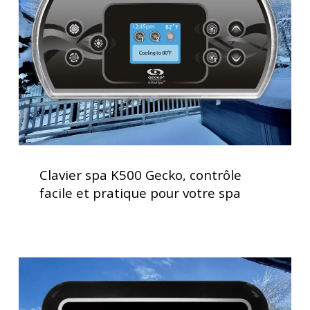
contrôle
facile
et
pratique
pour
votre
spa
Clavier
spa
Clavier spa K500 Gecko, contrôle
K500
facile et pratique pour votre spa
Gecko,
contrôle
facile
et
Clavier
pratique
spa
pour
K1000
votre