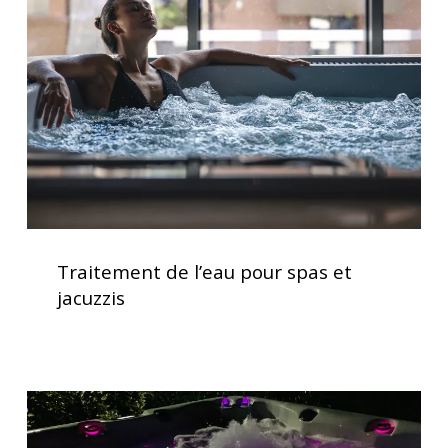
pour
spas
et
jacuzzis
Traitement
de
Traitement de l’eau pour spas et
l’eau
jacuzzis
pour
spas
et
jacuzzis
Spas
avec