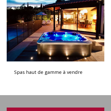
de
gamme
à
vendre
Spas
haut
Spas haut de gamme à vendre
de
gamme
à
vendre