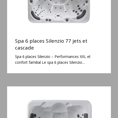
Spa
6
Spa 6 places Silenzio 77 jets et
places
cascade
Silenzio
Spa 6 places Silenzio – Performances XXL et
77
confort familial Le spa 6 places Silenzio…
jets
et
cascade
Spa
3
places
Plug
&