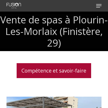
Skip
Menu
to
main
Vente de spas à Plourin-
content
Les-Morlaix (Finistère,
29)
Compétence et savoir-faire
Installation
d’un