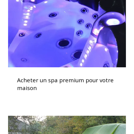
premium
pour
votre
maison
Acheter
un
Acheter un spa premium pour votre
spa
maison
premium
pour
votre
maison
Installation
clé
en