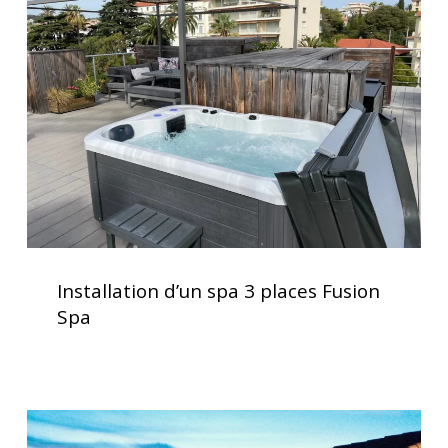
spa
3
places
Fusion
Spa
Installation
d’un
Installation d’un spa 3 places Fusion
spa
Spa
3
places
Fusion
Spa
Spas
haut