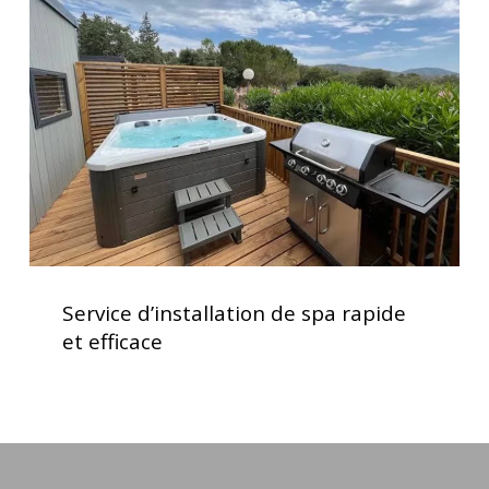
de
spa
rapide
et
efficace
Service
d’installation
Service d’installation de spa rapide
de
et efficace
spa
rapide
et
efficace