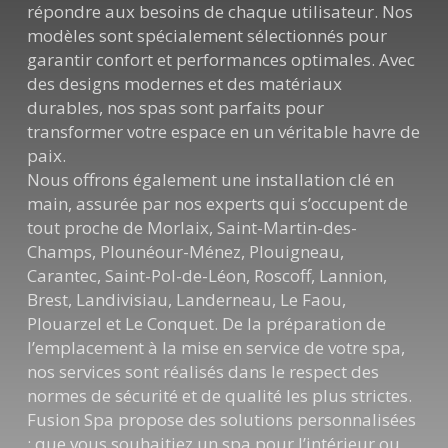
répondre aux besoins de chaque utilisateur. Nos
modèles sont spécialement sélectionnés pour
garantir confort et performances optimales. Avec
des designs modernes et des matériaux
durables, nos spas sont parfaits pour
transformer votre espace en un véritable havre de
paix.
Nous offrons également une installation clé en
main, assurée par nos experts qui s’occupent de
tout proche de Morlaix, Saint-Martin-des-
Champs, Plounéour-Ménez, Plouigneau,
Carantec, Saint-Pol-de-Léon, Roscoff, Lannion,
Brest, Landivisiau, Landerneau, Le Faou,
Plouarzel et Le Conquet. De la préparation de
l’emplacement à la mise en service de votre spa,
nos services sont réalisés dans le respect des
normes de sécurité et de qualité les plus strictes.
Fusion Spa propose des solutions personnalisées
: que vous souhaitiez un spa pour l’intérieur ou