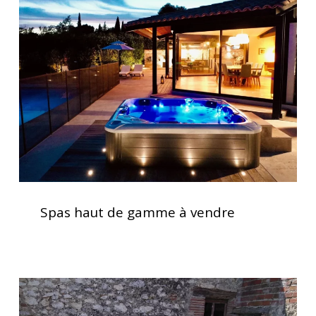
de
gamme
à
vendre
Spas
haut
Spas haut de gamme à vendre
de
gamme
à
vendre
Spa
5