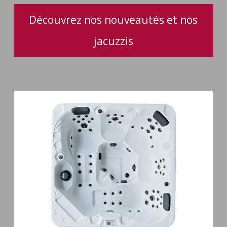
Découvrez nos nouveautés et nos
jacuzzis
Spa
5
places
Maguana
64
jets
massage