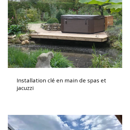
main
de
spas
et
jacuzzi
Installation
clé
Installation clé en main de spas et
en
jacuzzi
main
de
spas
et
Service
jacuzzi
d’installation