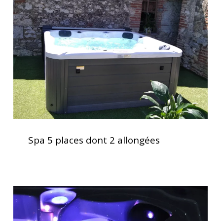
places
dont
2
allongées
Spa
5
Spa 5 places dont 2 allongées
places
dont
2
allongées
Acheter
un
spa