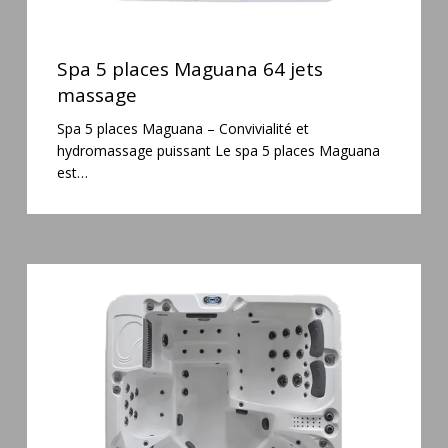
Spa
5
Spa 5 places Maguana 64 jets
places
massage
Maguana
Spa 5 places Maguana – Convivialité et
64
hydromassage puissant Le spa 5 places Maguana
jets
est…
massage
Spa
6
places
Silenzio
77
jets
et
cascade