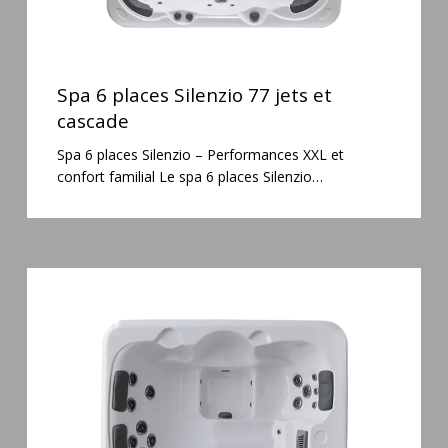
Spa
6
Spa 6 places Silenzio 77 jets et
places
cascade
Silenzio
Spa 6 places Silenzio – Performances XXL et
77
confort familial Le spa 6 places Silenzio…
jets
et
cascade
Spa
3
places
Plug
&
Play
Pianosa
19