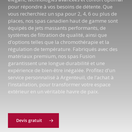
pour répondre à vos besoins de détente. Que
vous recherchiez un spa pour 2, 4, 6 ou plus de
places, nos spas canadien haut de gamme sont
équipés de jets massants performants, de
systèmes de filtration de qualité, ainsi que
d’options telles que la chromothérapie et la
régulation de température. Fabriqués avec des
matériaux premium, nos spas Fusion
garantissent une longue durabilité et une
expérience de bien-être inégalée. Profitez d’un
service personnalisé à Argenteuil, de l’achat à
l’installation, pour transformer votre espace
extérieur en un véritable havre de paix.
Devis gratuit