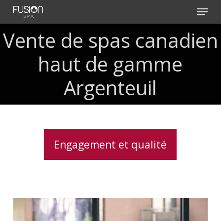
Skip
Menu
to
main
Vente de spas canadien
content
haut de gamme
Argenteuil
Engagement et qualité
Traitement
de