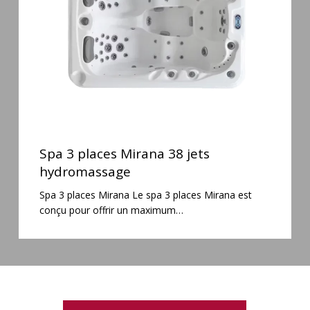
jets
hydromassage
Spa
3
Spa 3 places Mirana 38 jets
places
hydromassage
Mirana
Spa 3 places Mirana Le spa 3 places Mirana est
38
conçu pour offrir un maximum…
jets
hydromassage