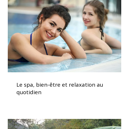
bien-
être
et
relaxation
au
quotidien
Le
spa,
Le spa, bien-être et relaxation au
bien-
quotidien
être
et
relaxation
au
Installation
quotidien
clé