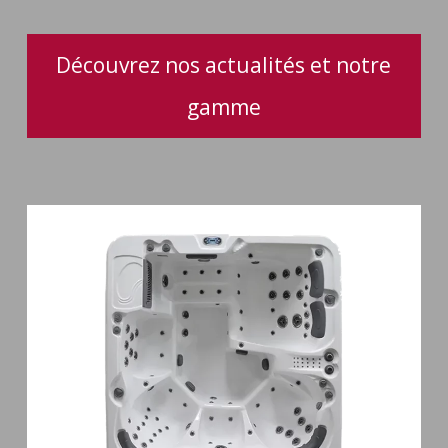
pratique
pour
votre
Découvrez nos actualités et notre
spa
gamme
Spa
6
places
Silenzio
77
jets
et
cascade