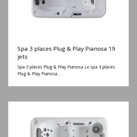
jets
Spa
3
Spa 3 places Plug & Play Pianosa 19
places
jets
Plug
Spa 3 places Plug & Play Pianosa Le spa 3 places
&
Plug & Play Pianosa…
Play
Pianosa
19
jets
Spa
3
places
Mirana
38