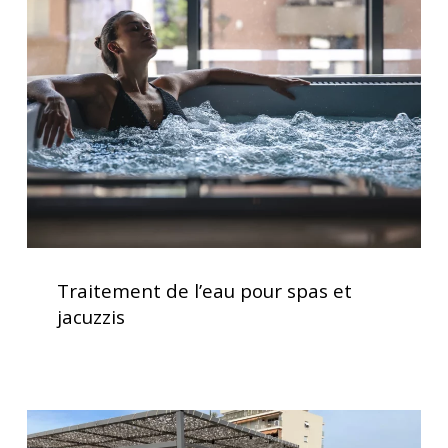
l’eau
pour
spas
et
jacuzzis
Traitement
de
Traitement de l’eau pour spas et
l’eau
jacuzzis
pour
spas
et
jacuzzis
Installation
d’un