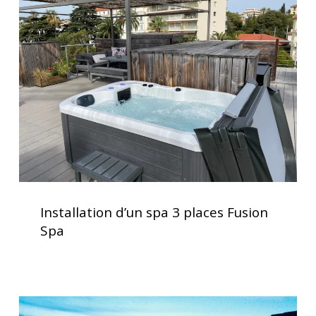
spa
3
places
Fusion
Spa
Installation
d’un
Installation d’un spa 3 places Fusion
spa
Spa
3
places
Fusion
Spa
Spas