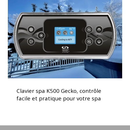
spa
K500
Gecko,
contrôle
facile
et
pratique
pour
votre
spa
Clavier
spa
Clavier spa K500 Gecko, contrôle
K500
facile et pratique pour votre spa
Gecko,
contrôle
facile
et