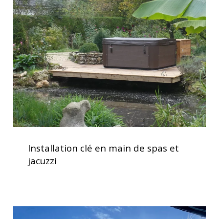
en
main
de
spas
et
jacuzzi
Installation
clé
Installation clé en main de spas et
en
jacuzzi
main
de
spas
et
Clavier
jacuzzi