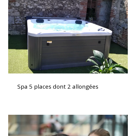
places
dont
2
allongées
Spa
5
Spa 5 places dont 2 allongées
places
dont
2
allongées
Le
spa,
bien-