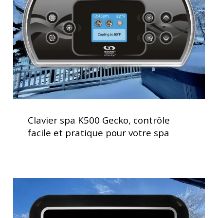
contrôle
facile
et
pratique
pour
votre
spa
Clavier
spa
Clavier spa K500 Gecko, contrôle
K500
facile et pratique pour votre spa
Gecko,
contrôle
facile
et
Clavier
pratique
spa
pour
K1000
votre