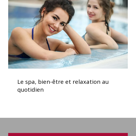
être
et
relaxation
au
quotidien
Le
spa,
Le spa, bien-être et relaxation au
bien-
quotidien
être
et
relaxation
au
quotidien