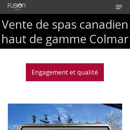
Skip
Menu
to
main
Vente
de
spas
canadien
content
haut
de
gamme
Colmar
Engagement et qualité
Clavier
spa
K500
Gecko,