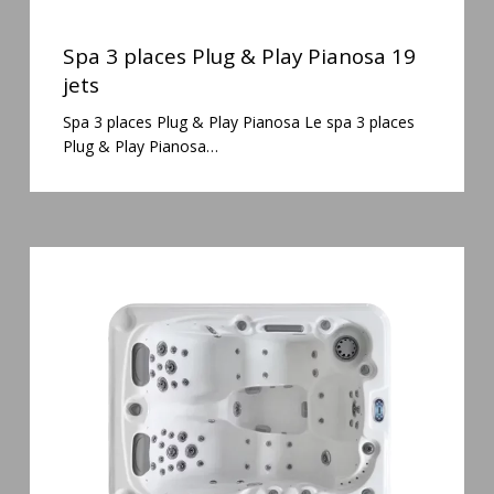
Spa
3
Spa 3 places Plug & Play Pianosa 19
places
jets
Plug
Spa 3 places Plug & Play Pianosa Le spa 3 places
&
Plug & Play Pianosa…
Play
Pianosa
19
jets
Spa
3
places
Mirana
38
jets
hydromassage