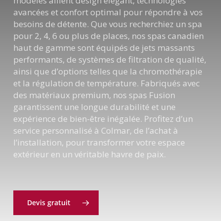
modèles allient design élégant, technologies
avancées et confort optimal pour répondre à vos
besoins de détente. Que vous recherchiez un spa
pour 2, 4, 6 ou plus de places, nos spas canadien
haut de gamme sont équipés de jets massants
performants, de systèmes de filtration de qualité,
ainsi que d’options telles que la chromothérapie
et la régulation de température. Fabriqués avec
des matériaux premium, nos spas Fusion
garantissent une longue durabilité et une
expérience de bien-être inégalée. Profitez d’un
service personnalisé à Colmar, de l’achat à
l’installation, pour transformer votre espace
extérieur en un véritable havre de paix.
Devis gratuit