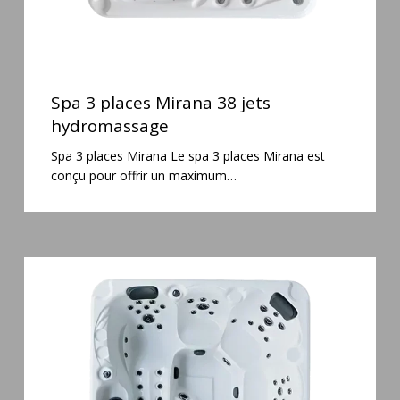
Spa
3
Spa 3 places Mirana 38 jets
places
hydromassage
Mirana
Spa 3 places Mirana Le spa 3 places Mirana est
38
conçu pour offrir un maximum…
jets
hydromassage
Spa
5
places
Maguana
64
jets
massage