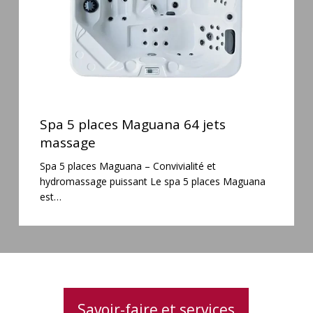
Spa
5
Spa 5 places Maguana 64 jets
places
massage
Maguana
Spa 5 places Maguana – Convivialité et
64
hydromassage puissant Le spa 5 places Maguana
jets
est…
massage
Savoir-faire et services