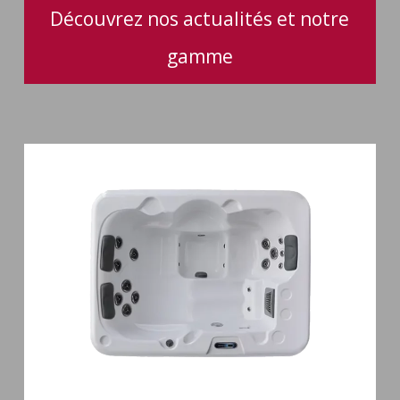
Découvrez nos actualités et notre
gamme
Spa
3
places
Plug
&
Play
Pianosa
19
jets