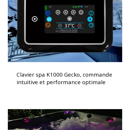
Gecko,
spa
commande
intuitive
et
performance
optimale
Clavier
spa
Clavier spa K1000 Gecko, commande
K1000
intuitive et performance optimale
Gecko,
commande
intuitive
et
Spas
performance
avec
optimale
chromothérapie