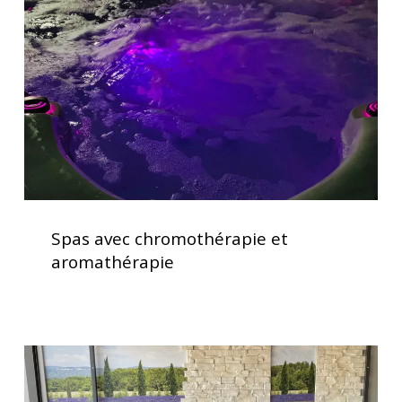
et
aromathérapie
Spas
avec
Spas avec chromothérapie et
chromothérapie
aromathérapie
et
aromathérapie
Soulagement
des
douleurs