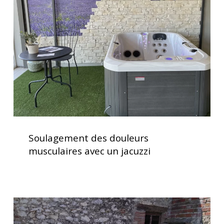
musculaires
avec
un
jacuzzi
Soulagement
des
Soulagement des douleurs
douleurs
musculaires avec un jacuzzi
musculaires
avec
un
jacuzzi
Spa
5