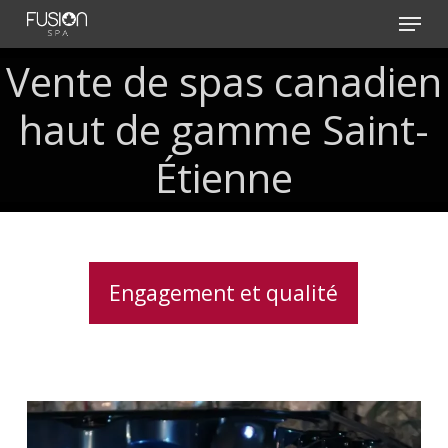
Skip
Menu
to
main
Vente de spas canadien
content
haut de gamme Saint-
Étienne
Engagement et qualité
Spas
avec