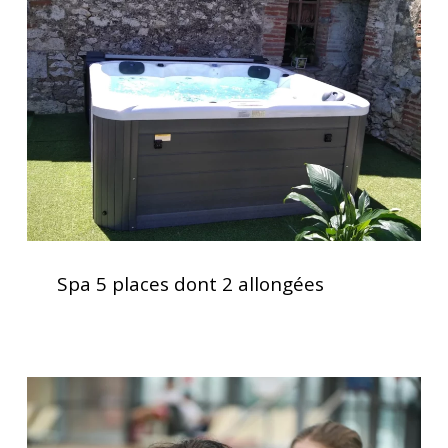
places
dont
2
allongées
Spa
5
Spa 5 places dont 2 allongées
places
dont
2
allongées
Le
spa,
bien-