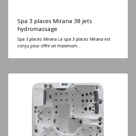
Spa
3
Spa 3 places Mirana 38 jets
places
hydromassage
Mirana
Spa 3 places Mirana Le spa 3 places Mirana est
38
conçu pour offrir un maximum…
jets
hydromassage
Spa
6
places
Silenzio
77
jets
et
cascade