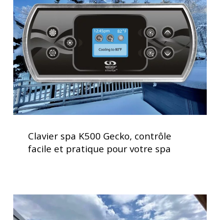
Gecko,
contrôle
facile
et
pratique
pour
votre
spa
Clavier
spa
Clavier spa K500 Gecko, contrôle
K500
facile et pratique pour votre spa
Gecko,
contrôle
facile
et
Service
pratique
d’installation
pour