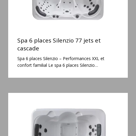
Spa
6
Spa 6 places Silenzio 77 jets et
places
cascade
Silenzio
Spa 6 places Silenzio – Performances XXL et
77
confort familial Le spa 6 places Silenzio…
jets
et
cascade
Spa
3
places
Plug
&
Play