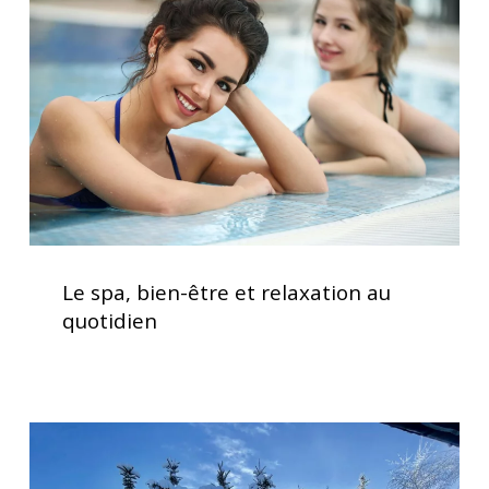
être
et
relaxation
au
quotidien
Le
spa,
Le spa, bien-être et relaxation au
bien-
quotidien
être
et
relaxation
au
Clavier
quotidien
spa
K500