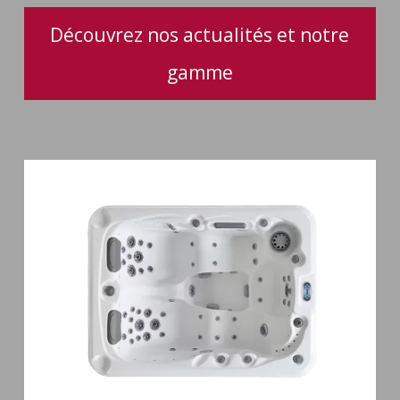
Découvrez nos actualités et notre
gamme
Spa
3
places
Mirana
38
jets
hydromassage