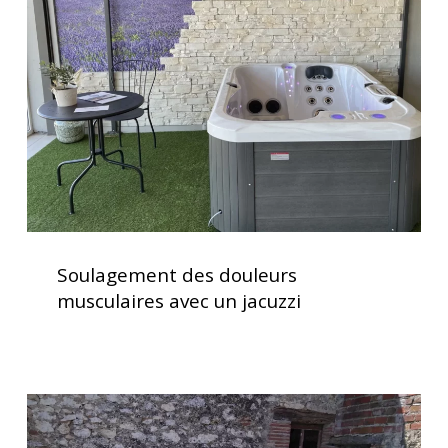
musculaires
avec
un
jacuzzi
Soulagement
des
Soulagement des douleurs
douleurs
musculaires avec un jacuzzi
musculaires
avec
un
jacuzzi
Spa
5