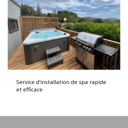
de
votre
spa
spa
rapide
et
efficace
Service
d’installation
Service d’installation de spa rapide
de
et efficace
spa
rapide
et
efficace