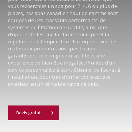
vous recherchiez un spa pour 2, 4, 6 ou plus de
places, nos spas canadien haut de gamme sont
équipés de jets massants performants, de
systèmes de filtration de qualité, ainsi que
d’options telles que la chromothérapie et la
régulation de température. Fabriqués avec des
matériaux premium, nos spas Fusion
garantissent une longue durabilité et une
expérience de bien-être inégalée. Profitez d’un
service personnalisé à Saint-Étienne, de l’achat à
l’installation, pour transformer votre espace
extérieur en un véritable havre de paix.
Devis gratuit