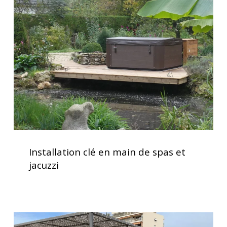
en
main
de
spas
et
jacuzzi
Installation
clé
Installation clé en main de spas et
en
jacuzzi
main
de
spas
et
Installation
jacuzzi