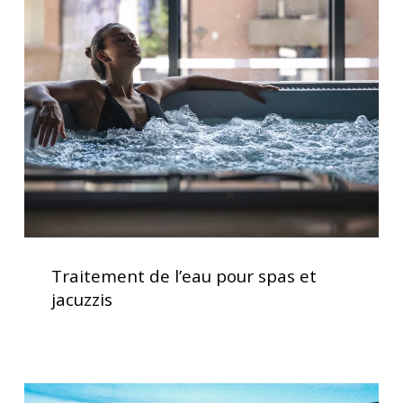
de
optimale
l’eau
pour
spas
et
jacuzzis
Traitement
de
Traitement de l’eau pour spas et
l’eau
jacuzzis
pour
spas
et
jacuzzis
Spas