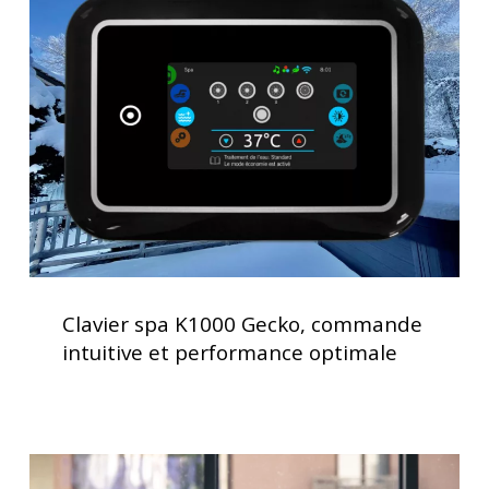
K1000
Gecko,
commande
intuitive
et
performance
optimale
Clavier
spa
Clavier spa K1000 Gecko, commande
K1000
intuitive et performance optimale
Gecko,
commande
intuitive
et
Traitement
performance