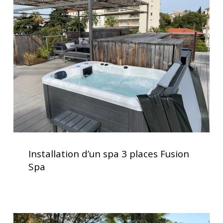
d’un
spa
3
places
Fusion
Spa
Installation
d’un
Installation d’un spa 3 places Fusion
spa
Spa
3
places
Fusion
Spa
Installation