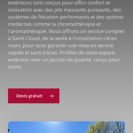
extérieurs sont conçus pour offrir confort et
relaxation avec des jets massants puissants, des
systèmes de filtration performants et des options
modernes comme la chromothérapie et
l'aromathérapie. Nous offrons un service complet
à Saint-Cloud, de la vente à l'installation clé en
main, pour vous garantir une mise en service
rapide et sans tracas. Profitez de votre espace
extérieur avec un jacuzzi de qualité, conçu pour
durer.
Devis gratuit