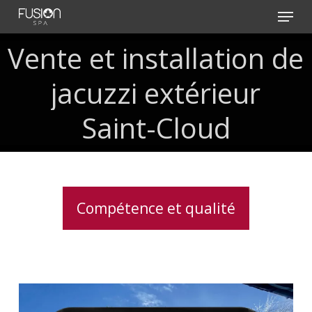
Skip
Menu
to
main
Vente
et
installation
de
content
jacuzzi
extérieur
Saint-Cloud
Compétence et qualité
Clavier
spa