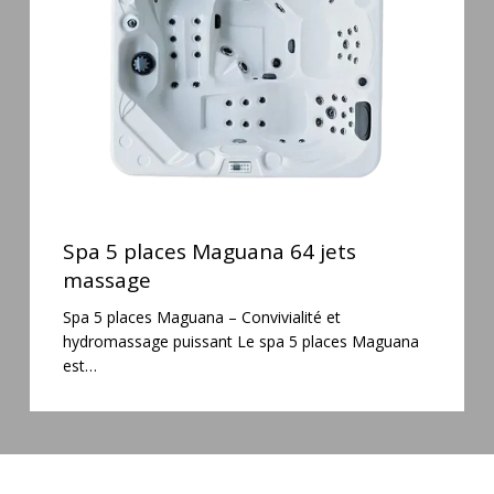
jets
massage
Spa
5
Spa 5 places Maguana 64 jets
places
massage
Maguana
Spa 5 places Maguana – Convivialité et
64
hydromassage puissant Le spa 5 places Maguana
jets
est…
massage