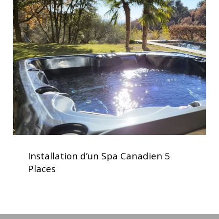
d’un
Spa
Canadien
5
Places
Installation
d’un
Installation d’un Spa Canadien 5
Spa
Places
Canadien
5
Places