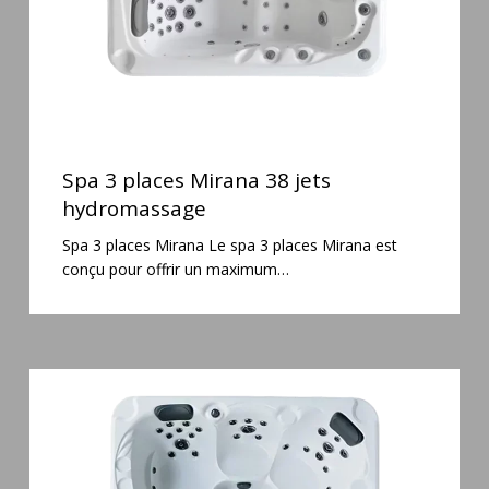
Spa
3
Spa 3 places Mirana 38 jets
places
hydromassage
Mirana
Spa 3 places Mirana Le spa 3 places Mirana est
38
conçu pour offrir un maximum…
jets
hydromassage
Spa
5
places
Maguana
64