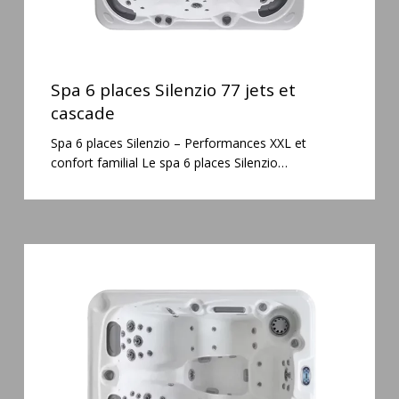
Spa
6
Spa 6 places Silenzio 77 jets et
places
cascade
Silenzio
Spa 6 places Silenzio – Performances XXL et
77
confort familial Le spa 6 places Silenzio…
jets
et
cascade
Spa
3
places
Mirana
38
jets
hydromassage