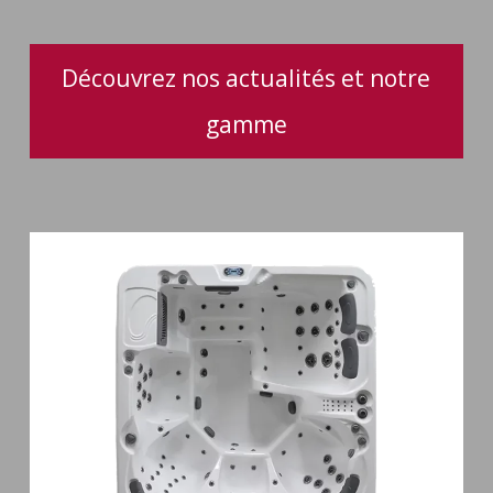
Découvrez nos actualités et notre
gamme
Spa
6
places
Silenzio
77
jets
et
cascade