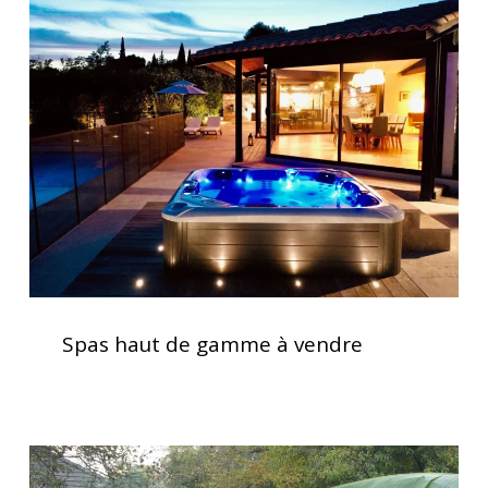
haut
de
gamme
à
vendre
Spas
haut
Spas haut de gamme à vendre
de
gamme
à
vendre
Installation
clé