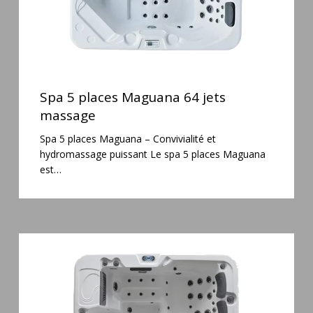
Spa
5
Spa 5 places Maguana 64 jets
places
massage
Maguana
Spa 5 places Maguana – Convivialité et
64
hydromassage puissant Le spa 5 places Maguana
jets
est…
massage
Spa
6
places
Silenzio
77