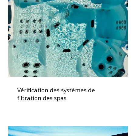
systèmes
de
filtration
des
spas
Vérification
des
Vérification des systèmes de
systèmes
filtration des spas
de
filtration
des
spas
Spas