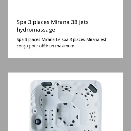
Spa
3
Spa 3 places Mirana 38 jets
places
hydromassage
Mirana
Spa 3 places Mirana Le spa 3 places Mirana est
38
conçu pour offrir un maximum…
jets
hydromassage
Spa
5
places
Maguana
64
jets
massage