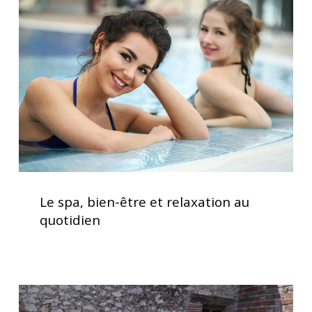
bien-
être
et
relaxation
au
quotidien
Le
spa,
Le spa, bien-être et relaxation au
bien-
quotidien
être
et
relaxation
au
Spa
quotidien
5