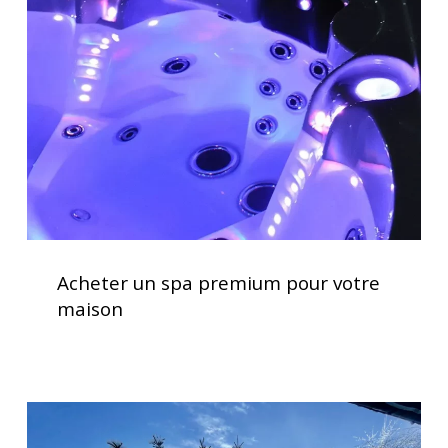
spa
premium
pour
votre
maison
Acheter
un
Acheter un spa premium pour votre
spa
maison
premium
pour
votre
maison
Clavier
spa