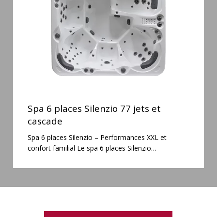
jets
et
cascade
Spa
6
Spa 6 places Silenzio 77 jets et
places
cascade
Silenzio
Spa 6 places Silenzio – Performances XXL et
77
confort familial Le spa 6 places Silenzio…
jets
et
cascade