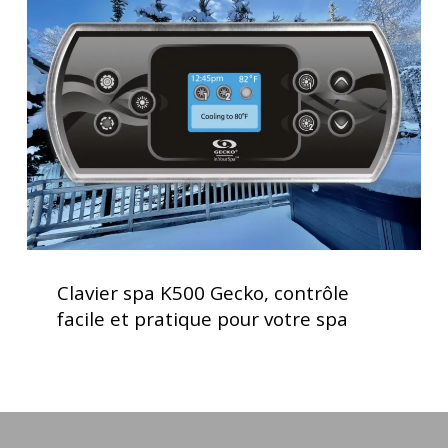
K500
Gecko,
contrôle
facile
et
pratique
pour
votre
spa
Clavier
spa
Clavier spa K500 Gecko, contrôle
K500
facile et pratique pour votre spa
Gecko,
contrôle
facile
et
pratique