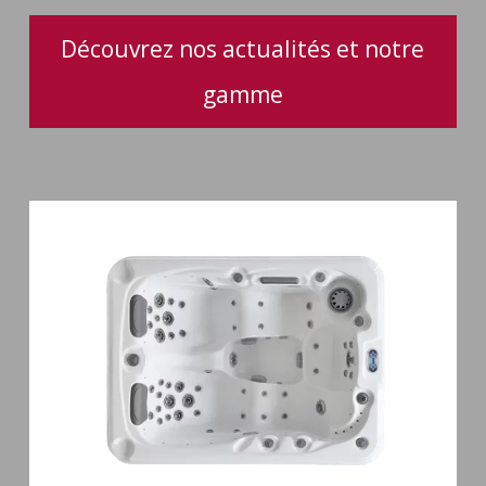
pour
votre
Découvrez nos actualités et notre
spa
gamme
Spa
3
places
Mirana
38
jets
hydromassage