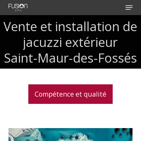
Skip
Menu
to
main
Vente
et
installation
de
content
jacuzzi
extérieur
Saint-Maur-des-Fossés
Compétence et qualité
Vérification
des