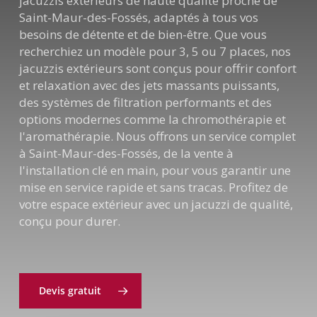
jacuzzis extérieurs de haute qualité proche de
Saint-Maur-des-Fossés, adaptés à tous vos
besoins de détente et de bien-être. Que vous
recherchiez un modèle pour 3, 5 ou 7 places, nos
jacuzzis extérieurs sont conçus pour offrir confort
et relaxation avec des jets massants puissants,
des systèmes de filtration performants et des
options modernes comme la chromothérapie et
l'aromathérapie. Nous offrons un service complet
à Saint-Maur-des-Fossés, de la vente à
l'installation clé en main, pour vous garantir une
mise en service rapide et sans tracas. Profitez de
votre espace extérieur avec un jacuzzi de qualité,
conçu pour durer.
Devis gratuit