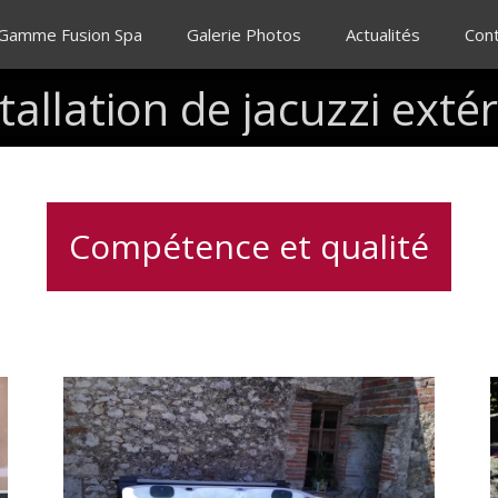
 Gamme Fusion Spa
Galerie Photos
Actualités
Con
tallation
de
jacuzzi
extér
Compétence et qualité
Spa
5
places
dont
e
2