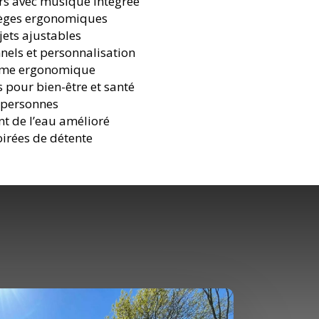
rs avec musique intégrée
sièges ergonomiques
jets ajustables
nnels et personnalisation
orme ergonomique
s pour bien-être et santé
 personnes
nt de l’eau amélioré
oirées de détente