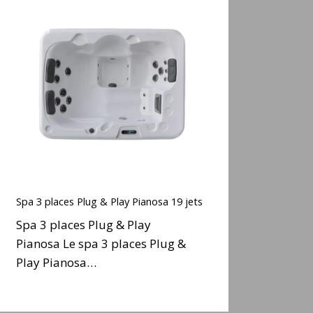
Spa
3
places
Plug
&
Play
Pianosa
19
ets
Spa
3
Spa 3 places Plug & Play Pianosa 19 jets
places
Spa 3 places Plug & Play
Plug
Pianosa Le spa 3 places Plug &
&
Play Pianosa…
Play
Pianosa
19