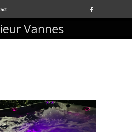
Facebook
tact
ieur
Vannes
Spas
avec
chromothérapie
t
aromathérapie