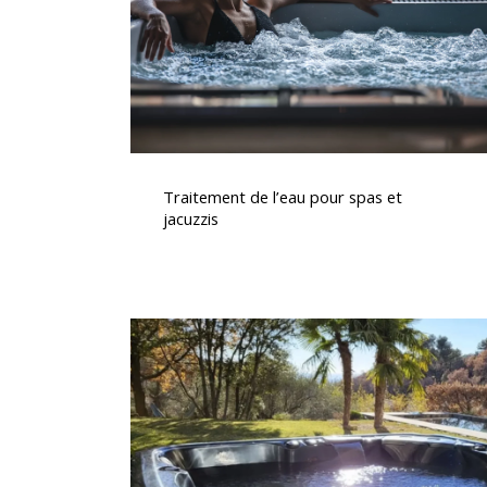
et
jacuzzis
Traitement
de
Traitement de l’eau pour spas et
l’eau
jacuzzis
pour
spas
et
jacuzzis
Installation
d’un
Spa
Canadien
5
Places