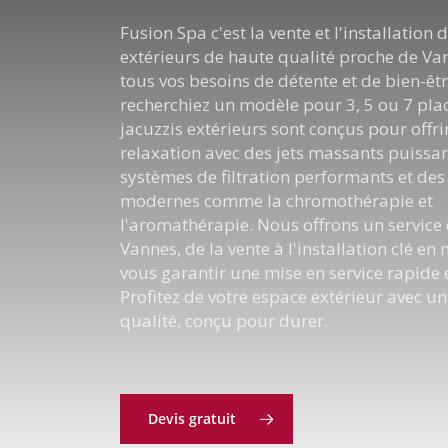
Fusion Spa c'est la vente et l'installation 
extérieurs de haute qualité proche de Va
tous vos besoins de détente et de bien-êt
recherchiez un modèle pour 3, 5 ou 7 pla
jacuzzis extérieurs sont conçus pour offrir
relaxation avec des jets massants puissan
systèmes de filtration performants et des
modernes comme la chromothérapie et
l'aromathérapie. Nous offrons un service
Vannes, de la vente à l'installation clé en
vous garantir une mise en service rapide e
Profitez de votre espace extérieur avec un
qualité, conçu pour durer.
Devis gratuit