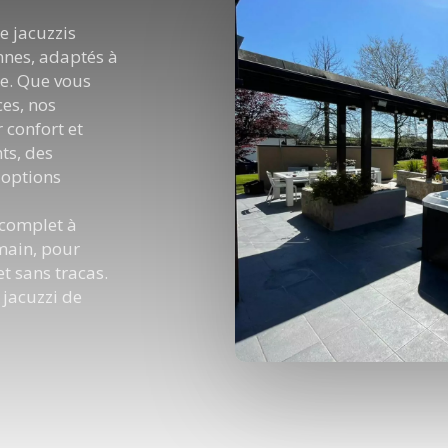
de jacuzzis
nnes, adaptés à
re. Que vous
ces, nos
 confort et
ts, des
 options
 complet à
 main, pour
t sans tracas.
 jacuzzi de