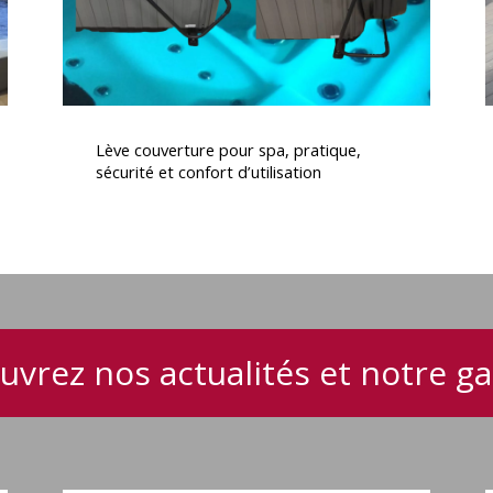
confort
d’utilisation
Lève
I
couverture
Lève couverture pour spa, pratique,
pour
sécurité et confort d’utilisation
spa,
pratique,
sécurité
et
confort
d’utilisation
uvrez nos actualités et notre 