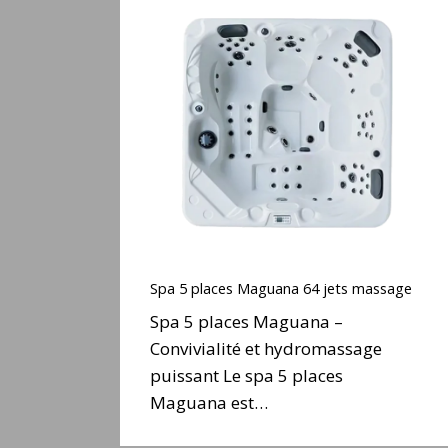
Spa
5
places
Maguana
64
jets
massage
Spa
5
Spa 5 places Maguana 64 jets massage
places
Spa 5 places Maguana –
Maguana
Convivialité et hydromassage
64
puissant Le spa 5 places
jets
massage
Maguana est…