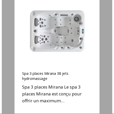
Spa
3
places
Mirana
38
jets
hydromassage
j
Spa
3
Spa 3 places Mirana 38 jets
places
hydromassage
Mirana
Spa 3 places Mirana Le spa 3
38
places Mirana est conçu pour
jets
offrir un maximum…
hydromassage