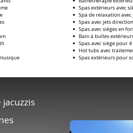
xants
Balnéthérapie extérieu
amme
Spas extérieurs avec 
ce
Spa de relaxation avec 
es
Spas avec jets directio
Spas avec sièges en f
ain
Bain à bulles extérieur
th
Spas avec siège pour 4
Hot tubs avec traiteme
 musique
Spas extérieurs pour s
 jacuzzis
nnes