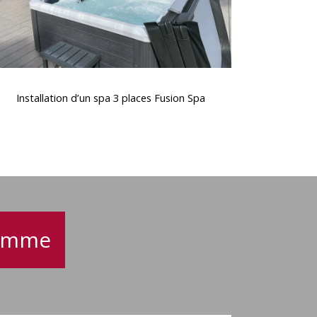
nstallation
d’un
Installation d’un spa 3 places Fusion Spa
spa
3
places
Fusion
Spa
gamme