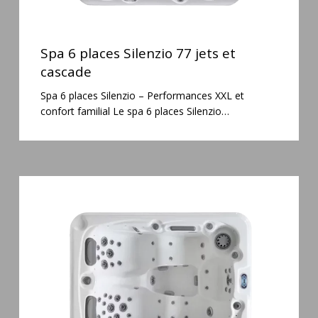
Spa
6
Spa 6 places Silenzio 77 jets et
places
cascade
Silenzio
Spa 6 places Silenzio – Performances XXL et
77
confort familial Le spa 6 places Silenzio…
jets
et
cascade
Spa
3
places
Mirana
38
jets
hydromassage