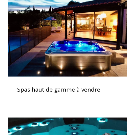
de
gamme
à
vendre
Spas
haut
Spas haut de gamme à vendre
de
gamme
à
vendre
Lève
couverture