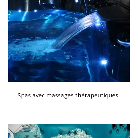
avec
massages
thérapeutiques
Spas
avec
Spas avec massages thérapeutiques
massages
thérapeutiques
Vérification
des