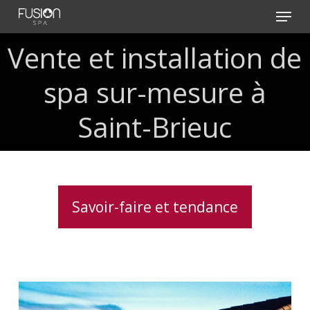
Skip
Menu
to
main
Vente
et
installation
de
content
spa
sur-mesure
à
Saint-Brieuc
Savoir-faire et tendance
Spas
haut