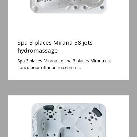
Spa
3
Spa 3 places Mirana 38 jets
places
hydromassage
Mirana
Spa 3 places Mirana Le spa 3 places Mirana est
38
conçu pour offrir un maximum…
jets
hydromassage
Spa
5
places
Maguana
64
jets