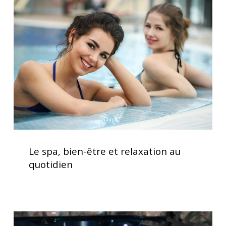
pour
bien-
votre
être
spa
et
relaxation
au
quotidien
Le
spa,
Le spa, bien-être et relaxation au
bien-
quotidien
être
et
relaxation
au
Spas
quotidien