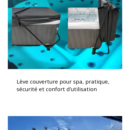
pour
spa,
pratique,
sécurité
et
confort
d’utilisation
Lève
couverture
Lève couverture pour spa, pratique,
pour
sécurité et confort d’utilisation
spa,
pratique,
sécurité
et
Clavier
confort
spa
d’utilisation