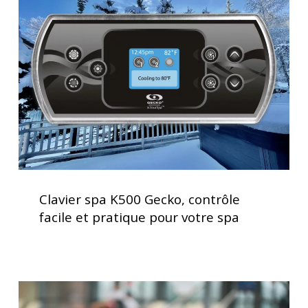
K500
Gecko,
contrôle
facile
et
pratique
pour
votre
spa
Clavier
spa
Clavier spa K500 Gecko, contrôle
K500
facile et pratique pour votre spa
Gecko,
contrôle
facile
et
Le
pratique
spa,