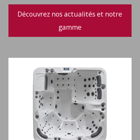
Découvrez nos actualités et notre
gamme
Spa
6
places
Silenzio
77
jets
et
cascade