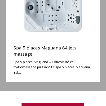
massage
Spa
5
Spa 5 places Maguana 64 jets
places
massage
Maguana
Spa 5 places Maguana – Convivialité et
64
hydromassage puissant Le spa 5 places Maguana
jets
est…
massage