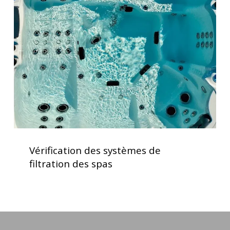
systèmes
de
filtration
des
spas
Vérification
des
Vérification des systèmes de
systèmes
filtration des spas
de
filtration
des
spas