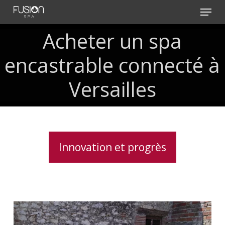
Skip
Menu
to
main
Acheter un spa
content
encastrable connecté à
Versailles
Innovation et progrès
Spa
5