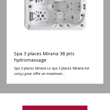
jets
hydromassage
Spa
3
Spa 3 places Mirana 38 jets
places
hydromassage
Mirana
Spa 3 places Mirana Le spa 3 places Mirana est
38
conçu pour offrir un maximum…
jets
hydromassage