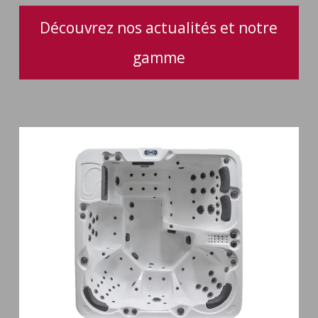
Découvrez nos actualités et notre
gamme
Spa
6
places
Silenzio
77
jets
et
cascade