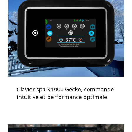
d’utilisation
K1000
Gecko,
commande
intuitive
et
performance
optimale
Clavier
spa
Clavier spa K1000 Gecko, commande
K1000
intuitive et performance optimale
Gecko,
commande
intuitive
et
Spas
performance