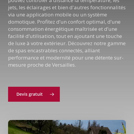
pouvez contrôler à distance la température, les
jets, les éclairages et bien d'autres fonctionnalités
via une application mobile ou un système
domotique. Profitez d’un confort optimal, d’une
consommation énergétique maîtrisée et d’une
facilité d’utilisation, tout en ajoutant une touche
de luxe à votre extérieur. Découvrez notre gamme
de spas encastrables connectés, alliant
performance et modernité pour une détente sur-
mesure proche de Versailles.
Devis gratuit