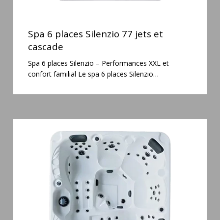
Spa
6
Spa 6 places Silenzio 77 jets et
places
cascade
Silenzio
Spa 6 places Silenzio – Performances XXL et
77
confort familial Le spa 6 places Silenzio…
jets
et
cascade
Spa
5
places
Maguana
64
jets
massage