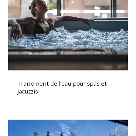
pour
spas
et
jacuzzis
Traitement
de
Traitement de l’eau pour spas et
l’eau
jacuzzis
pour
spas
et
jacuzzis
Clavier
spa