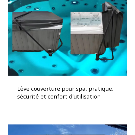
pour
votre
spa,
spa
pratique,
sécurité
et
confort
d’utilisation
Lève
couverture
Lève couverture pour spa, pratique,
pour
sécurité et confort d’utilisation
spa,
pratique,
sécurité
et
Clavier
confort
spa