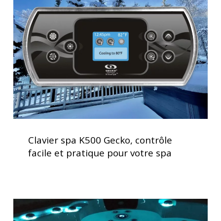
K500
Gecko,
contrôle
facile
et
pratique
pour
votre
spa
Clavier
spa
Clavier spa K500 Gecko, contrôle
K500
facile et pratique pour votre spa
Gecko,
contrôle
facile
et
Lève
pratique
couverture
pour