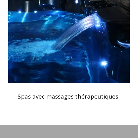
avec
optimale
massages
thérapeutiques
Spas
avec
Spas avec massages thérapeutiques
massages
thérapeutiques