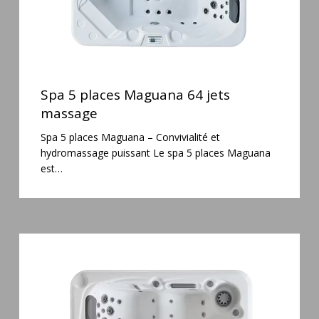
Spa
5
Spa 5 places Maguana 64 jets
places
massage
Maguana
Spa 5 places Maguana – Convivialité et
64
hydromassage puissant Le spa 5 places Maguana
jets
est…
massage
Spa
3
places
Mirana
38