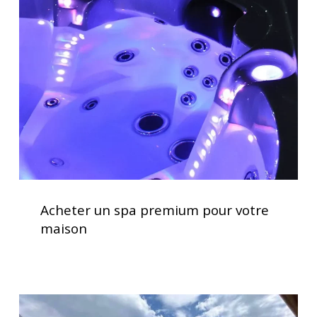
spa
premium
pour
votre
maison
Acheter
un
Acheter un spa premium pour votre
spa
maison
premium
pour
votre
maison
Service