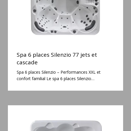
et
cascade
Spa
6
Spa 6 places Silenzio 77 jets et
places
cascade
Silenzio
Spa 6 places Silenzio – Performances XXL et
77
confort familial Le spa 6 places Silenzio…
jets
et
cascade
Spa
3
places
Plug