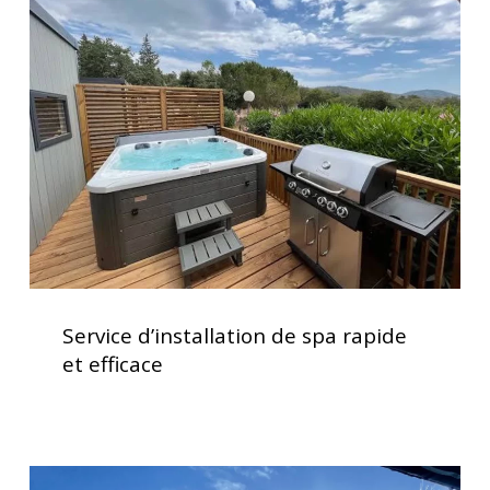
d’installation
de
spa
rapide
et
efficace
Service
d’installation
Service d’installation de spa rapide
de
et efficace
spa
rapide
et
efficace
Clavier