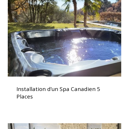
d’un
Spa
Canadien
5
Places
Installation
d’un
Installation d’un Spa Canadien 5
Spa
Places
Canadien
5
Places
Soulagement