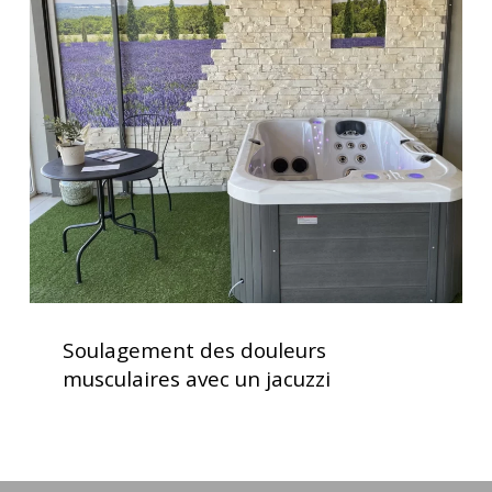
des
douleurs
musculaires
avec
un
jacuzzi
Soulagement
des
Soulagement des douleurs
douleurs
musculaires avec un jacuzzi
musculaires
avec
un
jacuzzi