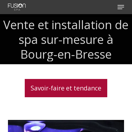
Skip
Menu
to
main
Vente
et
installation
de
content
spa
sur-mesure
à
Bourg-en-Bresse
Savoir-faire et tendance
Acheter
un