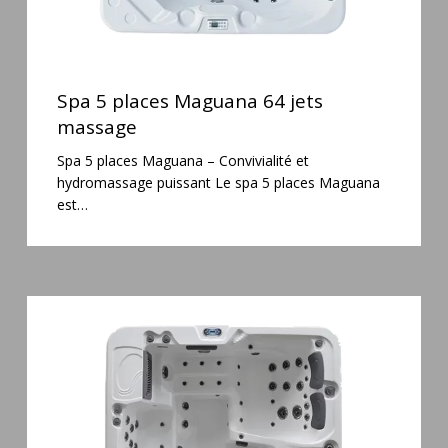
Spa
5
Spa 5 places Maguana 64 jets
places
massage
Maguana
Spa 5 places Maguana – Convivialité et
64
hydromassage puissant Le spa 5 places Maguana
jets
est…
massage
Spa
6
places
Silenzio
77
jets