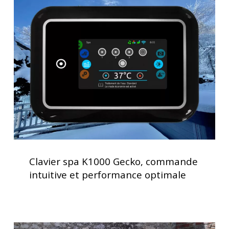
spa
K1000
Gecko,
commande
intuitive
et
performance
optimale
Clavier
spa
Clavier spa K1000 Gecko, commande
K1000
intuitive et performance optimale
Gecko,
commande
intuitive
et
Spa