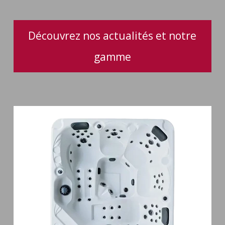
Découvrez nos actualités et notre
gamme
Spa
5
places
Maguana
64
jets
massage