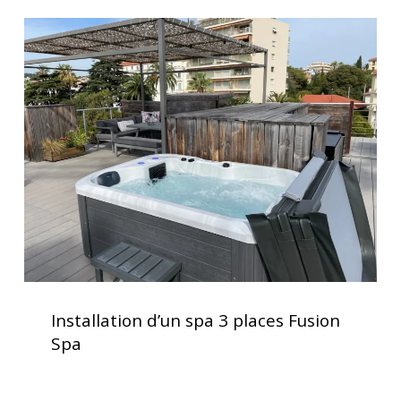
et
Installation
performance
d’un
optimale
spa
3
places
Fusion
Spa
Installation
d’un
Installation d’un spa 3 places Fusion
spa
Spa
3
places
Fusion