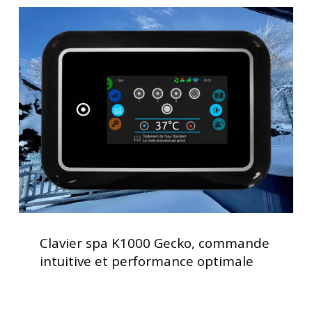
au
Clavier
quotidien
spa
K1000
Gecko,
commande
intuitive
et
performance
optimale
Clavier
spa
Clavier spa K1000 Gecko, commande
K1000
intuitive et performance optimale
Gecko,
commande
intuitive