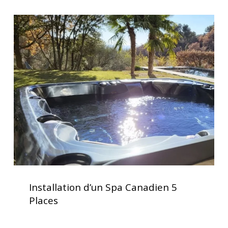
Spa
Installation
d’un
Spa
Canadien
5
Places
Installation
d’un
Installation d’un Spa Canadien 5
Spa
Places
Canadien
5