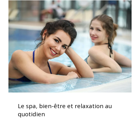
Le
spa,
bien-
être
et
relaxation
au
quotidien
Le
spa,
Le spa, bien-être et relaxation au
bien-
quotidien
être
et
relaxation