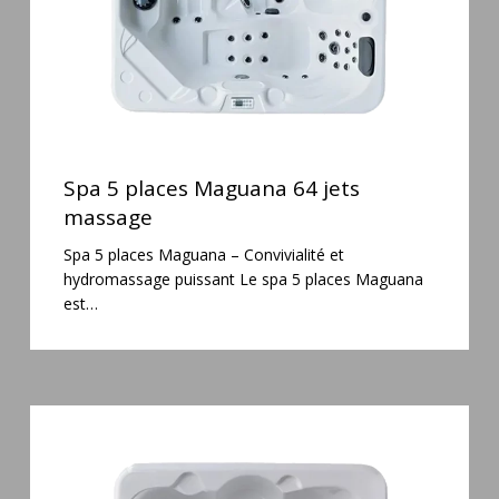
Spa
5
Spa 5 places Maguana 64 jets
places
massage
Maguana
Spa 5 places Maguana – Convivialité et
64
hydromassage puissant Le spa 5 places Maguana
jets
est…
massage
Spa
3
places
Plug