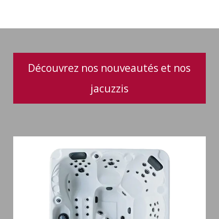
aromathérapie
Découvrez nos nouveautés et nos
jacuzzis
Spa
5
places
Maguana
64
jets
massage