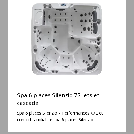
6
places
Silenzio
77
jets
et
cascade
Spa
6
Spa 6 places Silenzio 77 jets et
places
cascade
Silenzio
Spa 6 places Silenzio – Performances XXL et
77
confort familial Le spa 6 places Silenzio…
jets
et