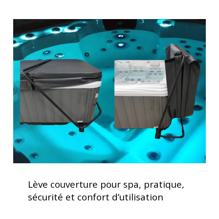
Places
Lève
couverture
pour
spa,
pratique,
sécurité
et
confort
d’utilisation
Lève
couverture
Lève couverture pour spa, pratique,
pour
sécurité et confort d’utilisation
spa,
pratique,