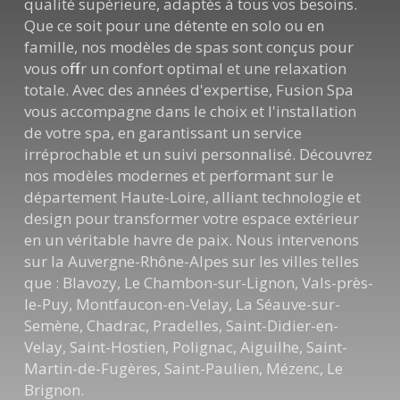
qualité supérieure, adaptés à tous vos besoins.
Que ce soit pour une détente en solo ou en
famille, nos modèles de spas sont conçus pour
vous offrir un confort optimal et une relaxation
totale. Avec des années d'expertise, Fusion Spa
vous accompagne dans le choix et l'installation
de votre spa, en garantissant un service
irréprochable et un suivi personnalisé. Découvrez
nos modèles modernes et performant sur le
département Haute-Loire, alliant technologie et
design pour transformer votre espace extérieur
en un véritable havre de paix. Nous intervenons
sur la Auvergne-Rhône-Alpes sur les villes telles
que : Blavozy, Le Chambon-sur-Lignon, Vals-près-
le-Puy, Montfaucon-en-Velay, La Séauve-sur-
Semène, Chadrac, Pradelles, Saint-Didier-en-
Velay, Saint-Hostien, Polignac, Aiguilhe, Saint-
Martin-de-Fugères, Saint-Paulien, Mézenc, Le
Brignon.