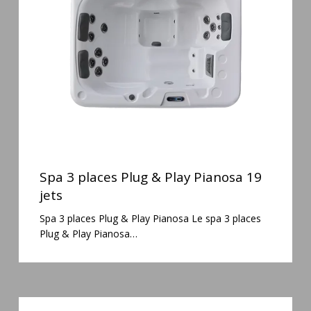
&
Play
Pianosa
19
jets
Spa
3
Spa 3 places Plug & Play Pianosa 19
places
jets
Plug
Spa 3 places Plug & Play Pianosa Le spa 3 places
&
Plug & Play Pianosa…
Play
Pianosa
19
jets
Spa