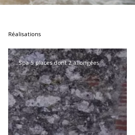
Réalisations
Spa
5
Spa 5 places dont 2 allongées
places
dont
2
allongées